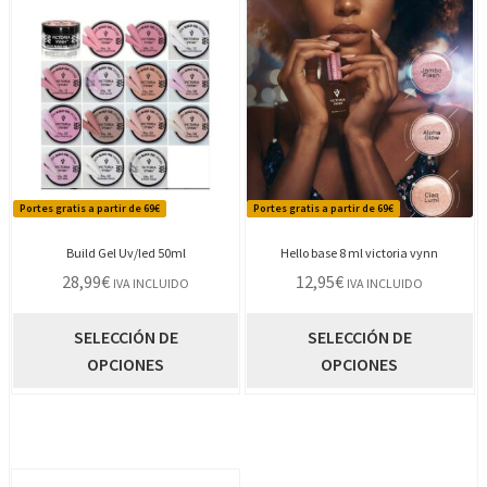
Portes gratis a partir de 69€
Portes gratis a partir de 69€
Build Gel Uv/led 50ml
Hello base 8 ml victoria vynn
28,99
€
12,95
€
IVA INCLUIDO
IVA INCLUIDO
Este
E
SELECCIÓN DE
SELECCIÓN DE
producto
p
OPCIONES
OPCIONES
tiene
t
múltiples
m
variantes.
va
Las
L