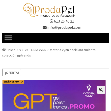
Ir
Ir
a
al
la
contenido
613 26 46 21
navegación
info@produpel.com
Inicio
V
VICTORIA VYNN
Victoria vynn pack lanzamiento
colección gptrends
¡OFERTA!
ENVÍO GRATUITO