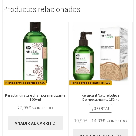
Productos relacionados
Portes gratis a partir de 69€
Portes gratis a partir de 69€
Keraplant nature champu energizante
Keraplant Nature Lotion
1000ml
Dermocalmante 150ml
27,95
€
¡OFERTA!
IVA INCLUIDO
El
El
19,90
€
14,33
€
IVA INCLUIDO
AÑADIR AL CARRITO
precio
precio
original
actual