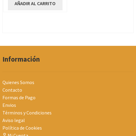
original
actual
AÑADIR AL CARRITO
era:
es:
7,99€.
4,99€.
Información
Quienes Somos
Contacto
Formas de Pago
Envios
Términos y Condiciones
Aviso legal
Política de Cookies
Mi Cuenta