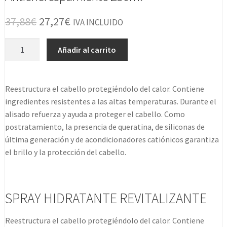
El
El
37,88
€
27,27
€
IVA INCLUIDO
precio
precio
Ultimate
Añadir al carrito
original
actual
Fluido
Keratina
era:
es:
Antiencrespamiento
Reestructura el cabello protegiéndolo del calor. Contiene
37,88€.
27,27€.
250ml
ingredientes resistentes a las altas temperaturas. Durante el
cantidad
alisado refuerza y ayuda a proteger el cabello. Como
postratamiento, la presencia de queratina, de siliconas de
última generación y de acondicionadores catiónicos garantiza
el brillo y la protección del cabello.
SPRAY HIDRATANTE REVITALIZANTE
Reestructura el cabello protegiéndolo del calor. Contiene