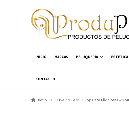
Ir
Ir
a
al
la
contenido
navegación
INICIO
MARCAS
PELUQUERÍA
ESTÉTICA
CONTACTO
Inicio
L
LISAP MILANO
Top Care Elixir Renew Nour