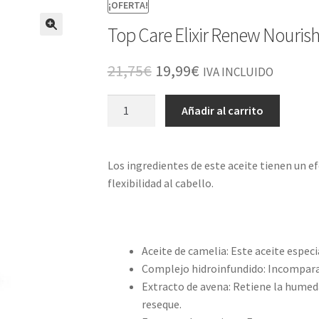
¡OFERTA!
Top Care Elixir Renew Nourish
El
El
21,75
€
19,99
€
IVA INCLUIDO
precio
precio
Top
Añadir al carrito
original
actual
Care
Elixir
era:
es:
Renew
Los ingredientes de este aceite tienen un ef
21,75€.
19,99€.
Nourishing
flexibilidad al cabello.
Oil
50
ml
cantidad
Aceite de camelia: Este aceite especi
Complejo hidroinfundido: Incomparab
Extracto de avena: Retiene la humedad
reseque.