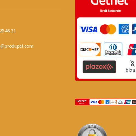
26 46 21
o@produpel.com