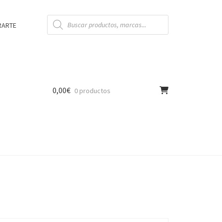
Búsqueda
de
RARTE
productos
0,00
€
0 productos