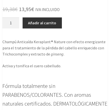
El
El
19,38
€
13,95
€
IVA INCLUIDO
precio
precio
Keraplant
Añadir al carrito
original
actual
Nature
Champu
era:
es:
Energizante
Champú Anticaída Keraplant® Nature con efecto energizante
19,38€.
13,95€.
250ml
para el tratamiento de la pérdida del cabello enriquecido con
cantidad
Trichocomplex y extracto de
ginseng
.
Activa y tonifica el cuero cabelludo.
Fórmula totalmente sin
PARABENOS/COLORANTES. Con aromas
naturales certificados. DERMATOLÓGICAMENTE