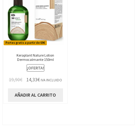
Portes gratis a partir de 69€
Keraplant Nature Lotion
Dermocalmante 150ml
¡OFERTA!
El
El
19,90
€
14,33
€
IVA INCLUIDO
precio
precio
original
actual
AÑADIR AL CARRITO
era:
es:
19,90€.
14,33€.