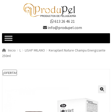
Ir
Ir
a
al
la
contenido
613 26 46 21
navegación
info@produpel.com
Inicio
L
LISAP MILANO
Keraplant Nature Champu Energizante
250ml
¡OFERTA!