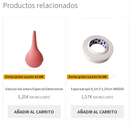
cantidad
Productos relacionados
Portes gratis a partir de 69€
Portes gratis a partir de 69€
Valvula Secadora Especial Extensiones
Esparadrapo 9,1m X 1,25cm 900545
5,25
€
1,57
€
IVA INCLUIDO
IVA INCLUIDO
AÑADIR AL CARRITO
AÑADIR AL CARRITO