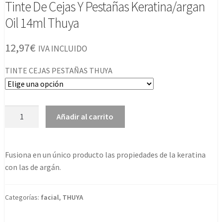
Tinte De Cejas Y Pestañas Keratina/argan
Oil 14ml Thuya
12,97
€
IVA INCLUIDO
TINTE CEJAS PESTAÑAS THUYA
Tinte
Añadir al carrito
De
Cejas
Y
Fusiona en un único producto las propiedades de la keratina
Pestañas
con las de argán.
Keratina/argan
Oil
14ml
Categorías:
facial
,
THUYA
Thuya