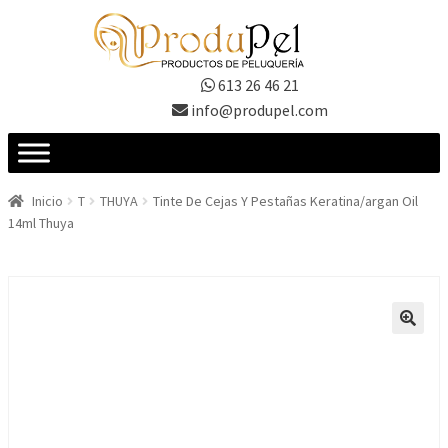
Ir
Ir
a
al
la
contenido
613 26 46 21
navegación
info@produpel.com
Inicio
T
THUYA
Tinte De Cejas Y Pestañas Keratina/argan Oil
14ml Thuya