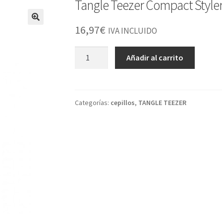
Tangle Teezer Compact Styler
16,97
€
IVA INCLUIDO
Tangle
Añadir al carrito
Teezer
Compact
Styler
Terrazzo
Categorías:
cepillos
,
TANGLE TEEZER
cantidad