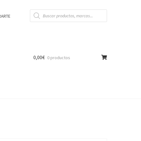
Búsqueda
de
RARTE
productos
0,00
€
0 productos