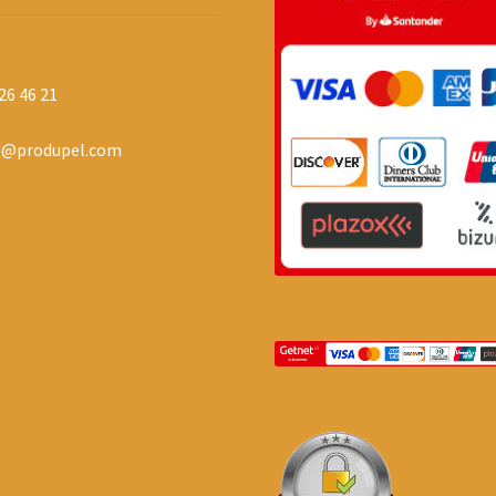
26 46 21
o@produpel.com