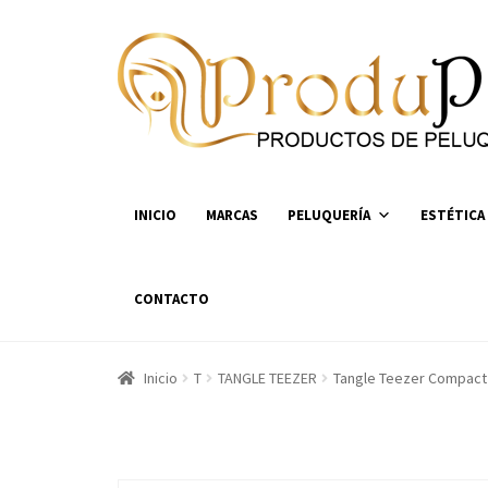
Ir
Ir
a
al
la
contenido
navegación
INICIO
MARCAS
PELUQUERÍA
ESTÉTICA
CONTACTO
Inicio
T
TANGLE TEEZER
Tangle Teezer Compact 