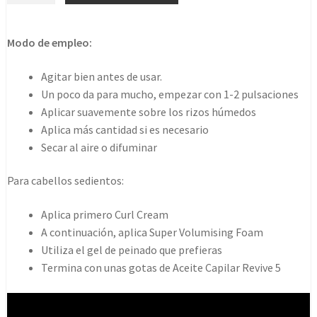
Foam
era:
es:
200ml
Modo de empleo:
34,80€.
21,17€.
cantidad
Agitar bien antes de usar.
Un poco da para mucho, empezar con 1-2 pulsaciones
Aplicar suavemente sobre los rizos húmedos
Aplica más cantidad si es necesario
Secar al aire o difuminar
Para cabellos sedientos:
Aplica primero Curl Cream
A continuación, aplica Super Volumising Foam
Utiliza el gel de peinado que prefieras
Termina con unas gotas de Aceite Capilar Revive 5