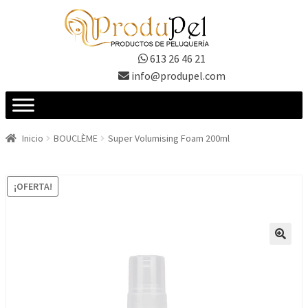
Ir
Ir
a
al
la
contenido
613 26 46 21
navegación
info@produpel.com
Inicio
BOUCLÈME
Super Volumising Foam 200ml
¡OFERTA!