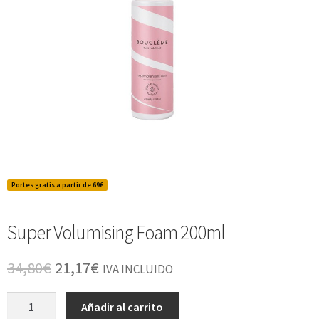
Portes gratis a partir de 69€
Super Volumising Foam 200ml
El
El
34,80
€
21,17
€
IVA INCLUIDO
precio
precio
Super
Añadir al carrito
original
actual
Volumising