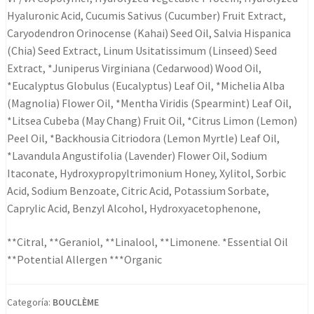
Hyaluronic Acid, Cucumis Sativus (Cucumber) Fruit Extract,
Caryodendron Orinocense (Kahai) Seed Oil, Salvia Hispanica
(Chia) Seed Extract, Linum Usitatissimum (Linseed) Seed
Extract, *Juniperus Virginiana (Cedarwood) Wood Oil,
*Eucalyptus Globulus (Eucalyptus) Leaf Oil, *Michelia Alba
(Magnolia) Flower Oil, *Mentha Viridis (Spearmint) Leaf Oil,
*Litsea Cubeba (May Chang) Fruit Oil, *Citrus Limon (Lemon)
Peel Oil, *Backhousia Citriodora (Lemon Myrtle) Leaf Oil,
*Lavandula Angustifolia (Lavender) Flower Oil, Sodium
Itaconate, Hydroxypropyltrimonium Honey, Xylitol, Sorbic
Acid, Sodium Benzoate, Citric Acid, Potassium Sorbate,
Caprylic Acid, Benzyl Alcohol, Hydroxyacetophenone,
**Citral, **Geraniol, **Linalool, **Limonene. *Essential Oil
**Potential Allergen ***Organic
Categoría:
BOUCLÈME