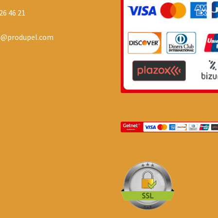
26 46 21
o@produpel.com