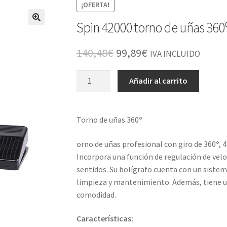
¡OFERTA!
Spin 42000 torno de uñas 360
El
El
140,48
€
99,89
€
IVA INCLUIDO
precio
precio
Spin
Añadir al carrito
original
actual
42000
torno
era:
es:
de
Torno de uñas 360º
140,48€.
99,89€.
uñas
360º
orno de uñas profesional con giro de 360º, 
cantidad
Incorpora una función de regulación de vel
sentidos. Su bolígrafo cuenta con un sistem
limpieza y mantenimiento. Además, tiene u
comodidad.
Características: