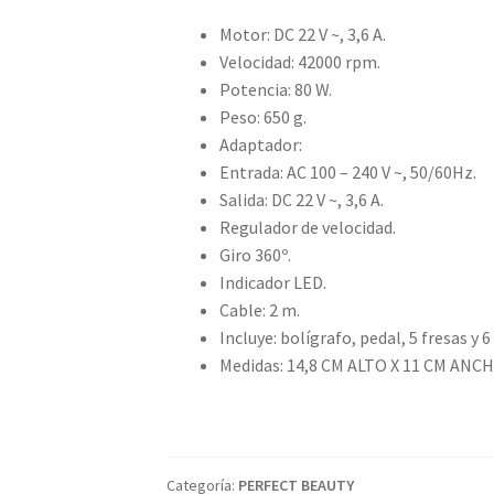
Motor: DC 22 V ~, 3,6 A.
Velocidad: 42000 rpm.
Potencia: 80 W.
Peso: 650 g.
Adaptador:
Entrada: AC 100 – 240 V ~, 50/60Hz.
Salida: DC 22 V ~, 3,6 A.
Regulador de velocidad.
Giro 360º.
Indicador LED.
Cable: 2 m.
Incluye: bolígrafo, pedal, 5 fresas y 6
Medidas: 14,8 CM ALTO X 11 CM ANC
Categoría:
PERFECT BEAUTY