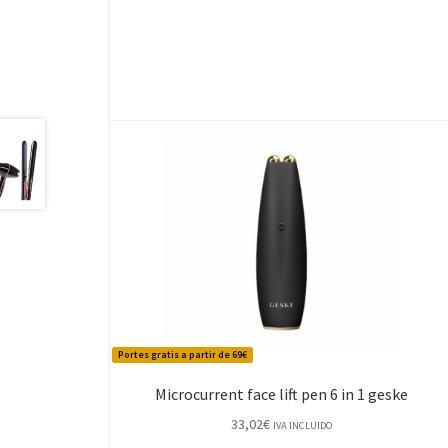
Portes gratis a partir de 69€
Microcurrent face lift pen 6 in 1 geske
33,02
€
IVA INCLUIDO