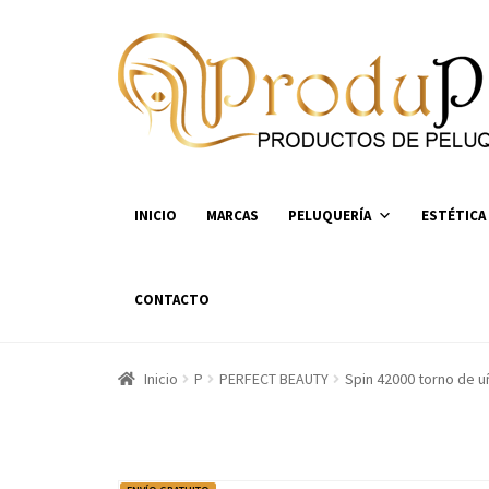
Ir
Ir
a
al
la
contenido
navegación
INICIO
MARCAS
PELUQUERÍA
ESTÉTICA
CONTACTO
Inicio
P
PERFECT BEAUTY
Spin 42000 torno de u