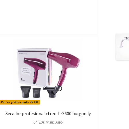
Portes gratis a partir de 69€
Secador profesional ctrend-r3600 burgundy
64,20
€
IVA INCLUIDO