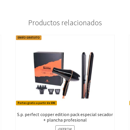
Productos relacionados
ENVÍO GRATUITO
Portes gratis a partir de 69€
S.p. perfect copper edition pack especial secador
+ plancha profesional
¡OFERTA!