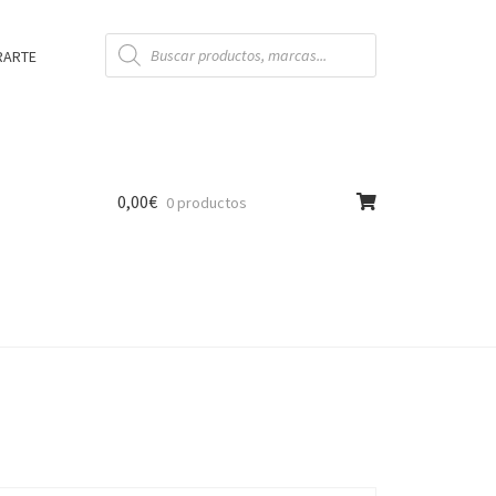
Búsqueda
de
RARTE
productos
0,00
€
0 productos