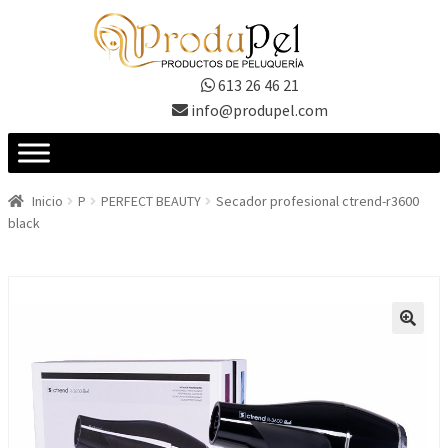
Ir
Ir
a
al
la
contenido
613 26 46 21
navegación
info@produpel.com
Inicio
P
PERFECT BEAUTY
Secador profesional ctrend-r3600
black