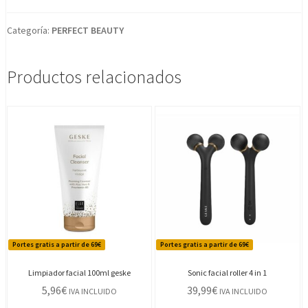
Categoría:
PERFECT BEAUTY
Productos relacionados
Portes gratis a partir de 69€
Portes gratis a partir de 69€
Limpiador facial 100ml geske
Sonic facial roller 4 in 1
5,96
€
39,99
€
IVA INCLUIDO
IVA INCLUIDO