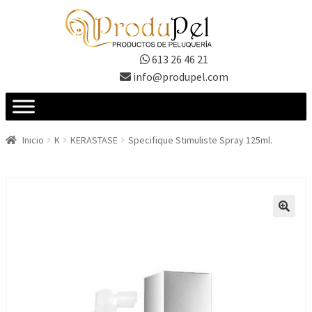
Ir
Ir
a
al
la
contenido
613 26 46 21
navegación
info@produpel.com
Inicio
K
KERASTASE
Specifique Stimuliste Spray 125ml.