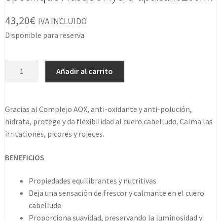
43,20
€
IVA INCLUIDO
Disponible para reserva
Specifique
Añadir al carrito
Masque
Hydra-
apaisant
Gracias al Complejo AOX, anti-oxidante y anti-polución,
200ml
hidrata, protege y da flexibilidad al cuero cabelludo. Calma las
cantidad
irritaciones, picores y rojeces.
BENEFICIOS
Propiedades equilibrantes y nutritivas
Deja una sensación de frescor y calmante en el cuero
cabelludo
Proporciona suavidad, preservando la luminosidad y