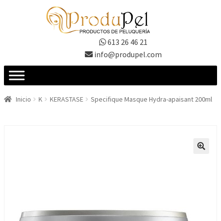
Ir
Ir
a
al
la
contenido
613 26 46 21
navegación
info@produpel.com
Inicio
K
KERASTASE
Specifique Masque Hydra-apaisant 200ml