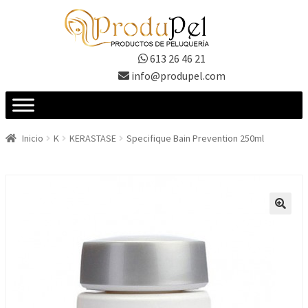
Ir
Ir
a
al
la
contenido
613 26 46 21
navegación
info@produpel.com
Inicio
K
KERASTASE
Specifique Bain Prevention 250ml