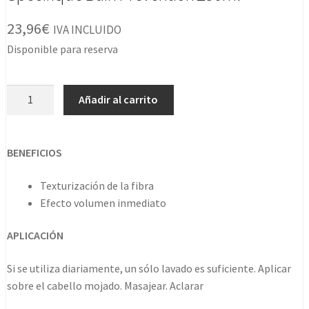
23,96
€
IVA INCLUIDO
Disponible para reserva
Specifique
Añadir al carrito
Bain
Prevention
250ml
BENEFICIOS
cantidad
Texturización de la fibra
Efecto volumen inmediato
APLICACIÓN
Si se utiliza diariamente, un sólo lavado es suficiente. Aplicar
sobre el cabello mojado. Masajear. Aclarar