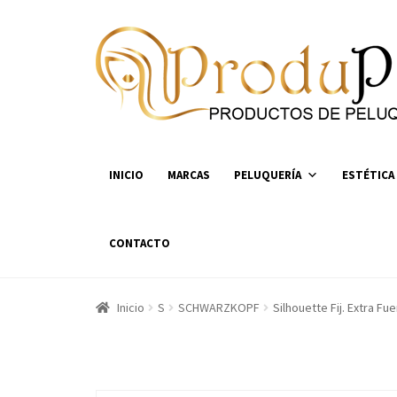
Ir
Ir
a
al
la
contenido
navegación
INICIO
MARCAS
PELUQUERÍA
ESTÉTICA
CONTACTO
Inicio
S
SCHWARZKOPF
Silhouette Fij. Extra Fu