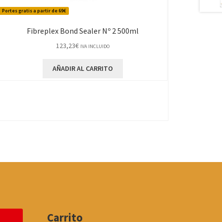
Portes gratis a partir de 69€
Fibreplex Bond Sealer Nº 2 500ml
123,23
€
IVA INCLUIDO
AÑADIR AL CARRITO
Carrito