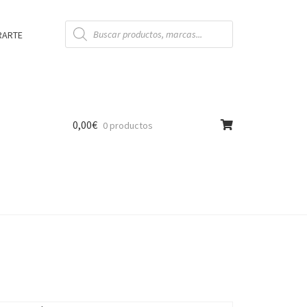
Búsqueda
de
RARTE
productos
0,00
€
0 productos