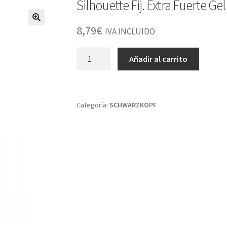
Silhouette Fij. Extra Fuerte Ge
8,79
€
IVA INCLUIDO
Silhouette
Añadir al carrito
Fij.
Extra
Fuerte
Gel
Categoría:
SCHWARZKOPF
250ml
cantidad