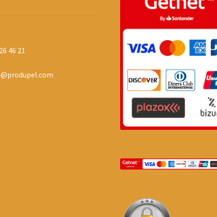
26 46 21
o@produpel.com