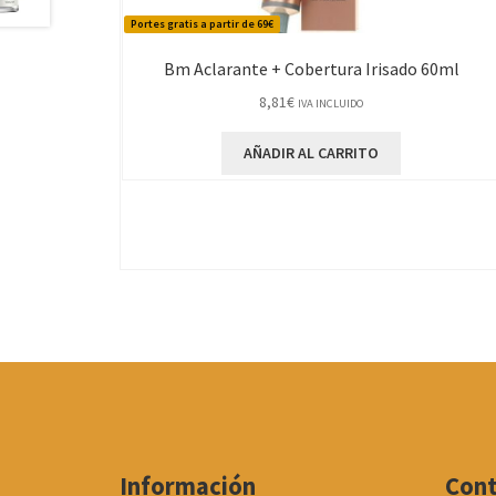
Portes gratis a partir de 69€
Bm Aclarante + Cobertura Irisado 60ml
8,81
€
IVA INCLUIDO
AÑADIR AL CARRITO
Información
Con