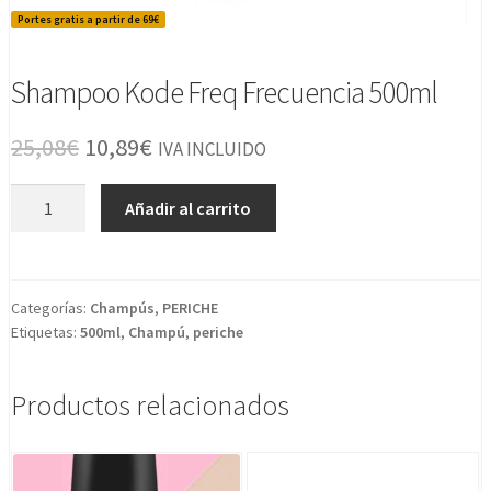
Portes gratis a partir de 69€
Shampoo Kode Freq Frecuencia 500ml
El
El
25,08
€
10,89
€
IVA INCLUIDO
precio
precio
Shampoo
Añadir al carrito
original
actual
Kode
Freq
era:
es:
Frecuencia
25,08€.
10,89€.
500ml
Categorías:
Champús
,
PERICHE
Etiquetas:
500ml
,
Champú
,
periche
cantidad
Productos relacionados