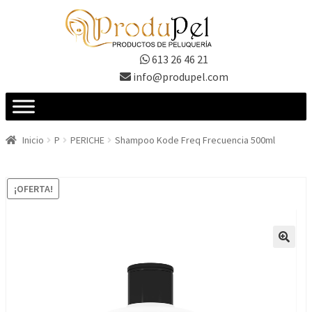
Ir
Ir
a
al
la
contenido
613 26 46 21
navegación
info@produpel.com
Inicio
P
PERICHE
Shampoo Kode Freq Frecuencia 500ml
¡OFERTA!