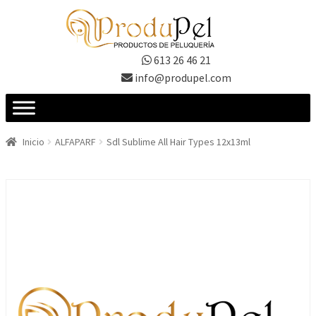
Ir
Ir
a
al
la
contenido
613 26 46 21
navegación
info@produpel.com
Inicio
ALFAPARF
Sdl Sublime All Hair Types 12x13ml