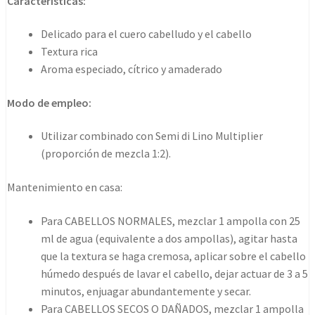
Características:
Types
12x13ml
Delicado para el cuero cabelludo y el cabello
cantidad
Textura rica
Aroma especiado, cítrico y amaderado
Modo de empleo:
Utilizar combinado con Semi di Lino Multiplier
(proporción de mezcla 1:2).
Mantenimiento en casa:
Para CABELLOS NORMALES, mezclar 1 ampolla con 25
ml de agua (equivalente a dos ampollas), agitar hasta
que la textura se haga cremosa, aplicar sobre el cabello
húmedo después de lavar el cabello, dejar actuar de 3 a 5
minutos, enjuagar abundantemente y secar.
Para CABELLOS SECOS O DAÑADOS, mezclar 1 ampolla