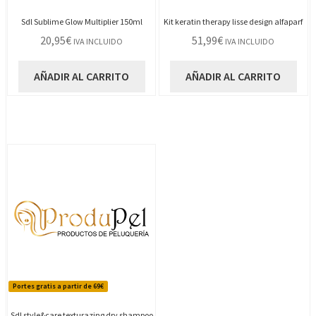
Sdl Sublime Glow Multiplier 150ml
Kit keratin therapy lisse design alfaparf
20,95
€
51,99
€
IVA INCLUIDO
IVA INCLUIDO
AÑADIR AL CARRITO
AÑADIR AL CARRITO
Portes gratis a partir de 69€
Sdl style&care texturazing dry shampoo