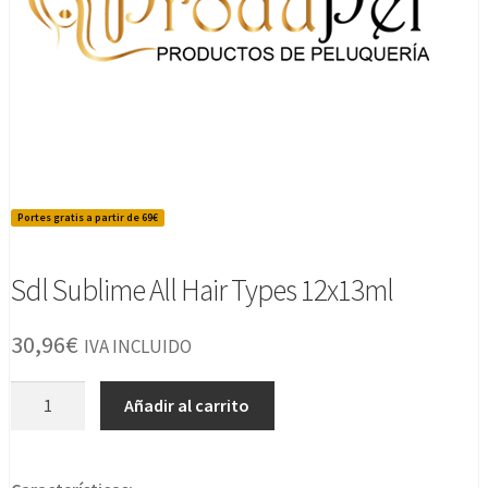
Portes gratis a partir de 69€
Sdl Sublime All Hair Types 12x13ml
30,96
€
IVA INCLUIDO
Sdl
Añadir al carrito
Sublime
All
Hair