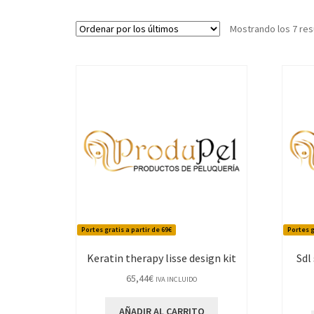
Mostrando los 7 res
Portes gratis a partir de 69€
Portes g
Keratin therapy lisse design kit
Sdl
65,44
€
IVA INCLUIDO
AÑADIR AL CARRITO