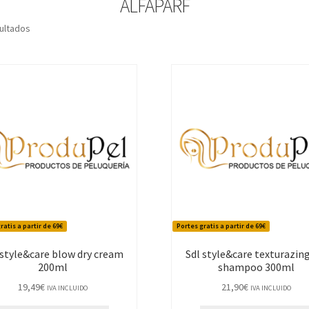
ALFAPARF
Ordenado
ultados
por
los
últimos
ratis a partir de 69€
Portes gratis a partir de 69€
 style&care blow dry cream
Sdl style&care texturazing
200ml
shampoo 300ml
19,49
€
21,90
€
IVA INCLUIDO
IVA INCLUIDO