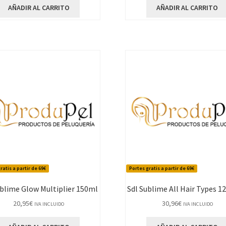
AÑADIR AL CARRITO
AÑADIR AL CARRITO
ratis a partir de 69€
Portes gratis a partir de 69€
ublime Glow Multiplier 150ml
Sdl Sublime All Hair Types 
20,95
€
30,96
€
IVA INCLUIDO
IVA INCLUIDO