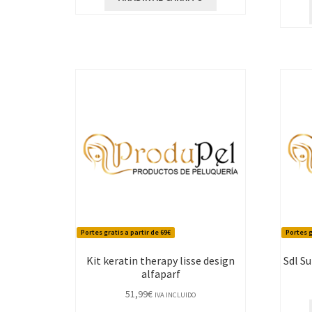
Portes gratis a partir de 69€
Portes g
Kit keratin therapy lisse design
Sdl S
alfaparf
51,99
€
IVA INCLUIDO