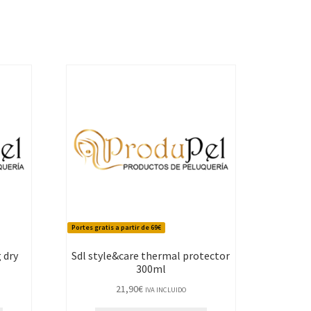
Portes gratis a partir de 69€
 dry
Sdl style&care thermal protector
300ml
21,90
€
IVA INCLUIDO