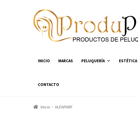
Ir
Ir
a
al
la
contenido
navegación
INICIO
MARCAS
PELUQUERÍA
ESTÉTICA
CONTACTO
Inicio
ALFAPARF