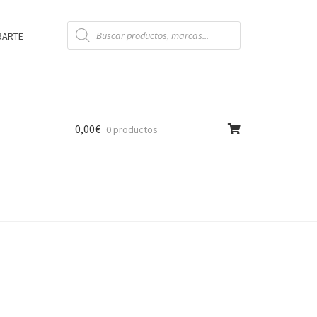
Búsqueda
de
RARTE
productos
0,00
€
0 productos