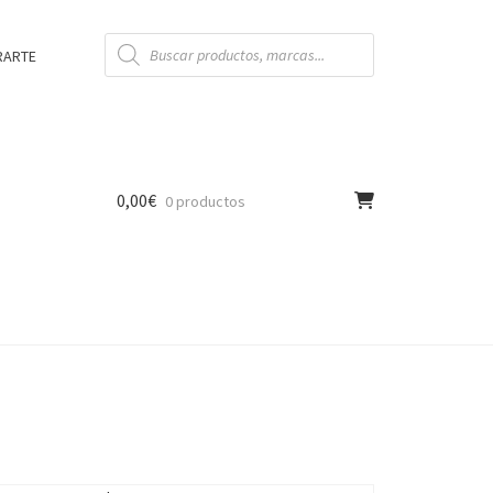
Búsqueda
de
RARTE
productos
0,00
€
0 productos