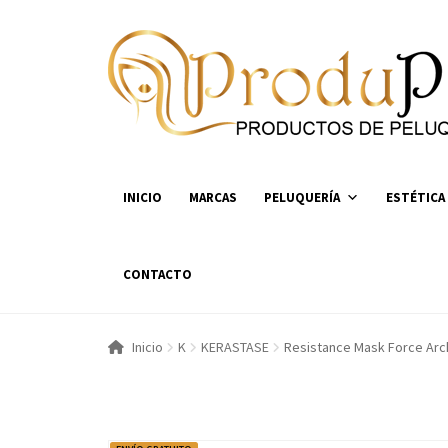
Ir
Ir
a
al
la
contenido
navegación
INICIO
MARCAS
PELUQUERÍA
ESTÉTICA
CONTACTO
Inicio
K
KERASTASE
Resistance Mask Force Arc