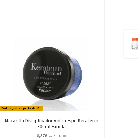
Portes gratis a partir de 69€
Macarilla Disciplinador Anticrespo Keraterm
300ml Fanola
8,57
€
IVA INCLUIDO