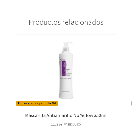
Productos relacionados
Portes gratis a partir de 69€
Mascarilla Antiamarillo No Yellow 350ml
11,23
€
IVA INCLUIDO