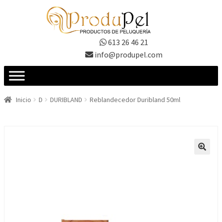
Ir
Ir
a
al
la
contenido
613 26 46 21
navegación
info@produpel.com
Inicio
D
DURIBLAND
Reblandecedor Duribland 50ml