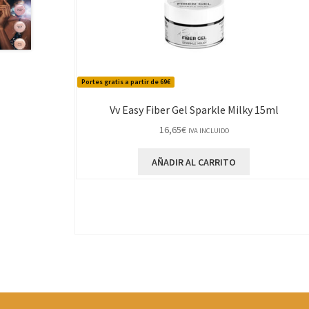
Portes gratis a partir de 69€
Vv Easy Fiber Gel Sparkle Milky 15ml
16,65
€
IVA INCLUIDO
AÑADIR AL CARRITO