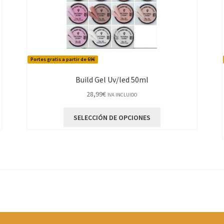
Portes gratis a partir de 69€
Build Gel Uv/led 50ml
28,99
€
IVA INCLUIDO
Este
SELECCIÓN DE OPCIONES
producto
tiene
múltiples
variantes.
Las
opciones
se
pueden
elegir
en