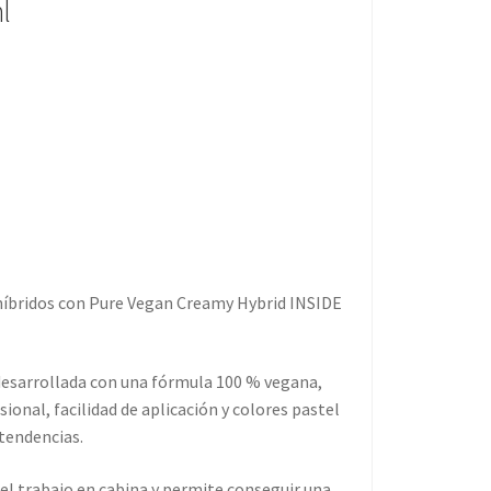
l
híbridos con
Pure Vegan Creamy Hybrid INSIDE
desarrollada con una fórmula
100 % vegana
,
onal, facilidad de aplicación y colores pastel
tendencias.
 el trabajo en cabina y permite conseguir una