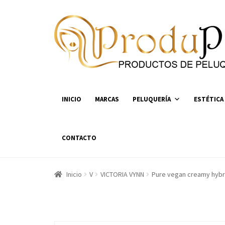
Ir
Ir
a
al
la
contenido
navegación
INICIO
MARCAS
PELUQUERÍA
ESTÉTICA
CONTACTO
Inicio
V
VICTORIA VYNN
Pure vegan creamy hybr