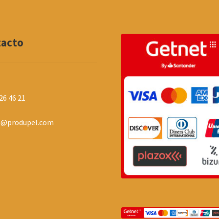
la
página
de
tacto
producto
26 46 21
o@produpel.com