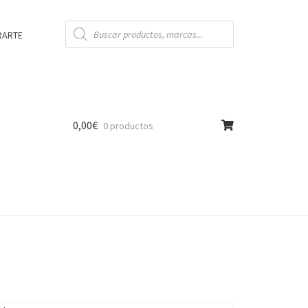
Búsqueda
de
RARTE
productos
0,00
€
0 productos