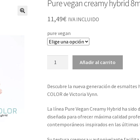
Pure vegan creamy hybrid 8m
11,49
€
IVA INCLUIDO
pure vegan
Pure
Añadir al carrito
vegan
creamy
hybrid
Descubre la nueva generación de esmaltes 
8ml
COLOR de
Victoria Vynn
.
cantidad
La línea
Pure Vegan Creamy Hybrid
ha sido 
diseñada para ofrecer máxima calidad profesi
contemporáneos inspirados en las últimas 
Su textura
cremosa y autonivelante
facilita