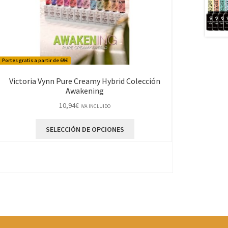
Portes gratis a partir de 69€
Victoria Vynn Pure Creamy Hybrid Colección
Awakening
10,94
€
IVA INCLUIDO
Este
SELECCIÓN DE OPCIONES
producto
tiene
múltiples
variantes.
Las
opciones
se
pueden
elegir