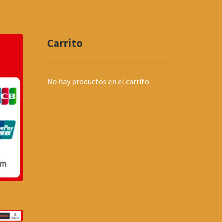
en
la
página
de
Carrito
producto
No hay productos en el carrito.