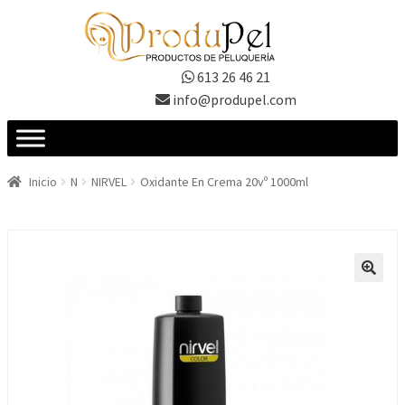
Ir
Ir
a
al
la
contenido
613 26 46 21
navegación
info@produpel.com
Inicio
N
NIRVEL
Oxidante En Crema 20vº 1000ml