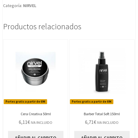
Categoría:
NIRVEL
Productos relacionados
Portes gratis a partir de 69€
Portes gratis a partir de 69€
Cera Creativa 50ml
Barber Total Soft 150ml
6,11
€
6,71
€
IVA INCLUIDO
IVA INCLUIDO
AÑADIR AL CARRITO
AÑADIR AL CARRITO