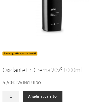
Portes gratis a partir de 69€
Oxidante En Crema 20vº 1000ml
5,50
€
IVA INCLUIDO
Oxidante
Añadir al carrito
En
Crema