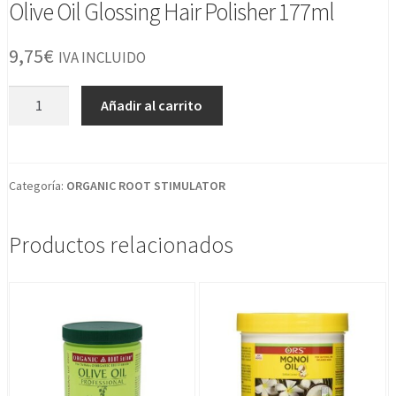
Olive Oil Glossing Hair Polisher 177ml
9,75
€
IVA INCLUIDO
Olive
Añadir al carrito
Oil
Glossing
Hair
Polisher
Categoría:
ORGANIC ROOT STIMULATOR
177ml
cantidad
Productos relacionados