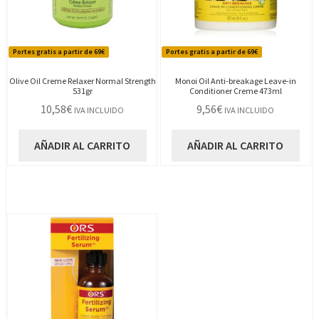
Portes gratis a partir de 69€
Portes gratis a partir de 69€
Olive Oil Creme Relaxer Normal Strength
Monoi Oil Anti-breakage Leave-in
531gr
Conditioner Creme 473ml
10,58
€
9,56
€
IVA INCLUIDO
IVA INCLUIDO
AÑADIR AL CARRITO
AÑADIR AL CARRITO