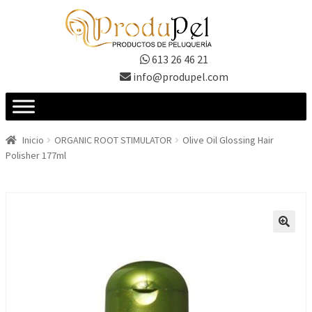
Ir
Ir
a
al
la
contenido
613 26 46 21
navegación
info@produpel.com
Inicio
ORGANIC ROOT STIMULATOR
Olive Oil Glossing Hair
Polisher 177ml