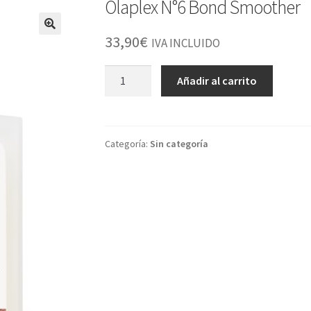
Olaplex N°6 Bond Smoother
33,90
€
IVA INCLUIDO
Olaplex
Añadir al carrito
N°6
Bond
Smoother
cantidad
Categoría:
Sin categoría