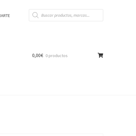
Búsqueda
de
RARTE
productos
0,00
€
0 productos