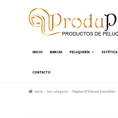
Ir
Ir
a
al
la
contenido
navegación
INICIO
MARCAS
PELUQUERÍA
ESTÉTICA
CONTACTO
Inicio
Sin categoría
Olaplex N°6 Bond Smoother