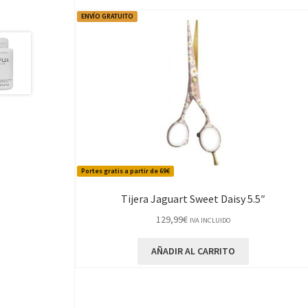
ENVÍO GRATUITO
Portes gratis a partir de 69€
Tijera Jaguart Sweet Daisy 5.5″
129,99
€
IVA INCLUIDO
AÑADIR AL CARRITO