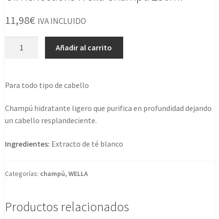
11,98
€
IVA INCLUIDO
Oil
Añadir al carrito
Reflections
Wella
Champu
Para todo tipo de cabello
250ml
cantidad
Champú hidratante ligero que purifica en profundidad dejando
un cabello resplandeciente.
Ingredientes:
Extracto de té blanco
Categorías:
champú
,
WELLA
Productos relacionados