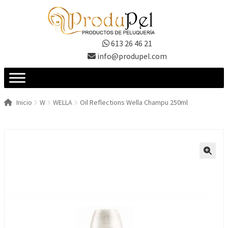
Ir
Ir
a
al
la
contenido
613 26 46 21
navegación
info@produpel.com
Inicio
W
WELLA
Oil Reflections Wella Champu 250ml