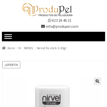
Ir
Ir
a
al
la
contenido
613 26 46 21
navegación
info@produpel.com
Inicio
N
NIRVEL
Nirvel fix stick 3-20gr
¡OFERTA!