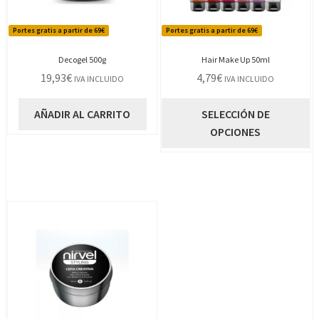
Portes gratis a partir de 69€
Portes gratis a partir de 69€
Decogel 500g
Hair Make Up 50ml
19,93
€
4,79
€
IVA INCLUIDO
IVA INCLUIDO
E
AÑADIR AL CARRITO
SELECCIÓN DE
p
OPCIONES
t
m
va
L
o
s
p
el
e
la