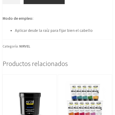
original
actual
fix
stick
era:
es:
3-
Modo de empleo:
6,99€.
6,39€.
20gr
cantidad
Aplicar desde la raíz para fijar bien el cabello
Categoría:
NIRVEL
Productos relacionados