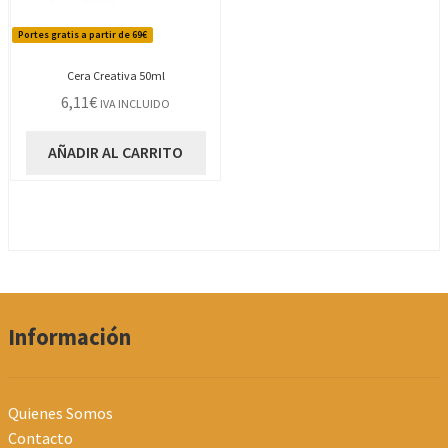
p
d
Portes gratis a partir de 69€
p
Cera Creativa 50ml
6,11
€
IVA INCLUIDO
AÑADIR AL CARRITO
Información
Quienes Somos
Contacto