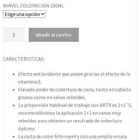
NIRVEL COLORACION 100ML
Nirvel
Añadir al carrito
Artx
Coloracion
Crema
CARACTERISTICAS:
100ml
cantidad
Efecto antioxidante que posee gracias al efecto de la
vitamina E.
Elevado poder de cobertura de cana, tanto en cabello
grueso como en canas rebeldes.
La proporción habitual de trabajo con ARTX es 1+1´5,
recomendándose la aplicación 1+1 en canas muy
rebeldes para obtener un resultado de cobertura
óptimo.
La carta de color Artx cuenta con una amplia escala