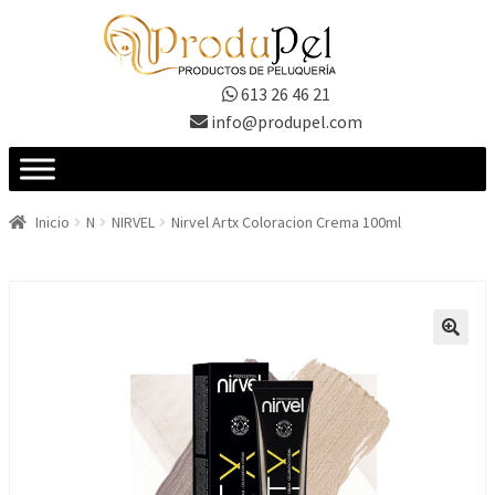
Ir
Ir
a
al
la
contenido
613 26 46 21
navegación
info@produpel.com
Inicio
N
NIRVEL
Nirvel Artx Coloracion Crema 100ml