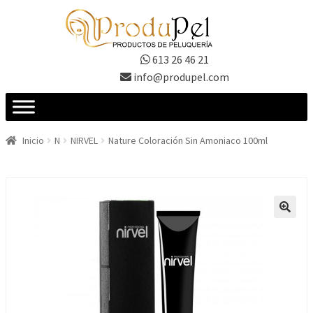
Ir
Ir
a
al
la
contenido
613 26 46 21
navegación
info@produpel.com
Inicio
N
NIRVEL
Nature Coloración Sin Amoniaco 100ml