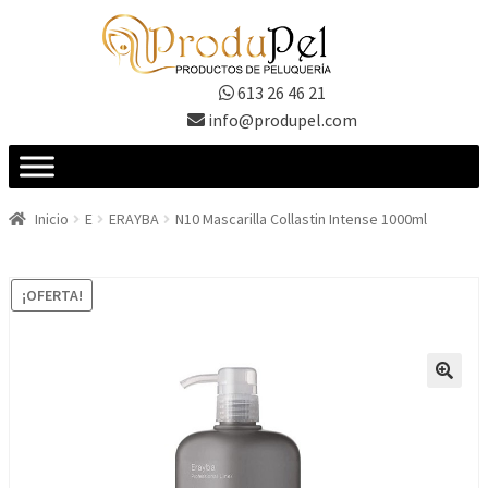
Ir
Ir
a
al
la
contenido
613 26 46 21
navegación
info@produpel.com
Inicio
E
ERAYBA
N10 Mascarilla Collastin Intense 1000ml
¡OFERTA!