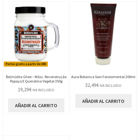
Portes gratis a partir de 69€
Be(m)dita Ghee – Másc. Reconstrução
Aura Botanica Soin Fondamental 200ml
Papaya E Queratina Vegetal 350g
32,49
€
IVA INCLUIDO
19,29
€
IVA INCLUIDO
AÑADIR AL CARRITO
AÑADIR AL CARRITO