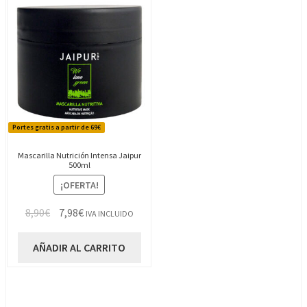
Portes gratis a partir de 69€
Mascarilla Nutrición Intensa Jaipur
500ml
¡OFERTA!
El
El
8,90
€
7,98
€
IVA INCLUIDO
precio
precio
original
actual
AÑADIR AL CARRITO
era:
es:
8,90€.
7,98€.