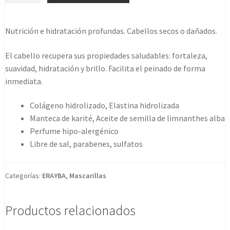
Collastin
era:
es:
Intense
Nutrición e hidratación profundas. Cabellos secos o dañados.
28,12€.
23,77€.
1000ml
cantidad
El cabello recupera sus propiedades saludables: fortaleza,
suavidad, hidratación y brillo. Facilita el peinado de forma
inmediata.
Colágeno hidrolizado, Elastina hidrolizada
Manteca de karité, Aceite de semilla de limnanthes alba
Perfume hipo-alergénico
Libre de sal, parabenes, sulfatos
Categorías:
ERAYBA
,
Mascarillas
Productos relacionados