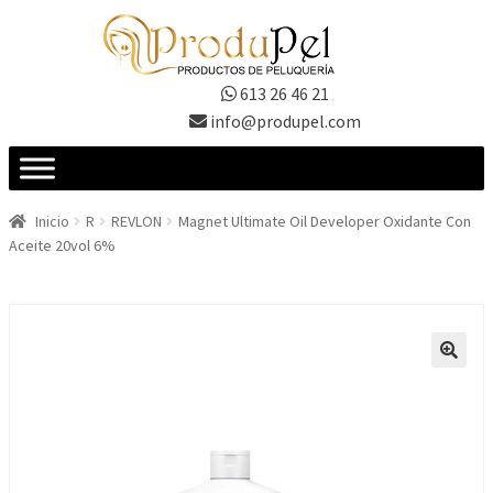
Ir
Ir
a
al
la
contenido
613 26 46 21
navegación
info@produpel.com
Inicio
R
REVLON
Magnet Ultimate Oil Developer Oxidante Con
Aceite 20vol 6%