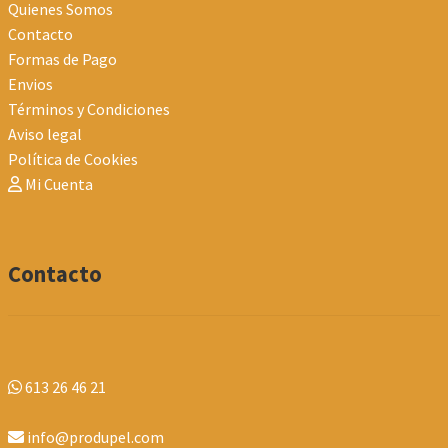
Quienes Somos
página
Contacto
de
Formas de Pago
producto
Envios
Términos y Condiciones
Aviso legal
Política de Cookies
Mi Cuenta
Contacto
613 26 46 21
info@produpel.com