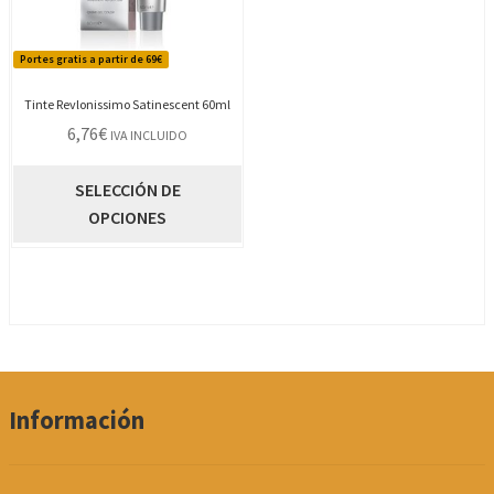
Portes gratis a partir de 69€
Tinte Revlonissimo Satinescent 60ml
6,76
€
IVA INCLUIDO
Este
SELECCIÓN DE
producto
OPCIONES
tiene
múltiples
variantes.
Las
opciones
se
pueden
Información
elegir
en
la