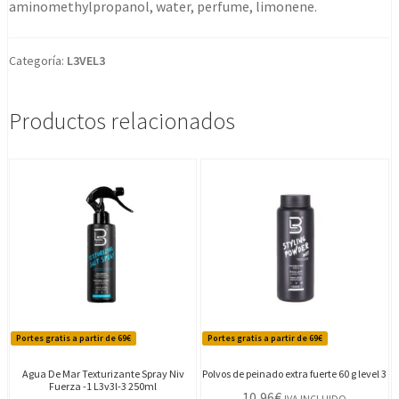
aminomethylpropanol, water, perfume, limonene.
Categoría:
L3VEL3
Productos relacionados
Portes gratis a partir de 69€
Portes gratis a partir de 69€
Agua De Mar Texturizante Spray Niv
Polvos de peinado extra fuerte 60 g level 3
Fuerza -1 L3v3l-3 250ml
10,96
€
IVA INCLUIDO