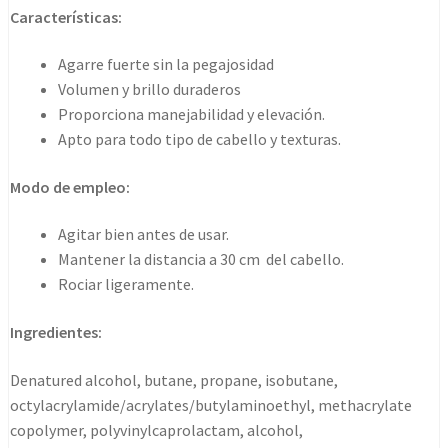
3
Características:
L3v3l-
3
Agarre fuerte sin la pegajosidad
383gr
Volumen y brillo duraderos
cantidad
Proporciona manejabilidad y elevación.
Apto para todo tipo de cabello y texturas.
Modo de empleo:
Agitar bien antes de usar.
Mantener la distancia a 30 cm del cabello.
Rociar ligeramente.
Ingredientes:
Denatured alcohol, butane, propane, isobutane,
octylacrylamide/acrylates/butylaminoethyl, methacrylate
copolymer, polyvinylcaprolactam, alcohol,