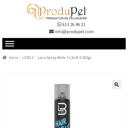
Ir
Ir
a
al
la
contenido
613 26 46 21
navegación
info@produpel.com
Inicio
L3VEL3
Laca Spray Nivle 3 L3v3l-3 383gr