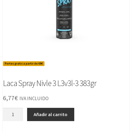
Portes gratis a partir de 69€
Laca Spray Nivle 3 L3v3l-3 383gr
6,77
€
IVA INCLUIDO
Laca
Añadir al carrito
Spray
Nivle