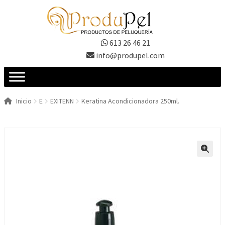
Ir
Ir
a
al
la
contenido
613 26 46 21
navegación
info@produpel.com
Inicio
E
EXITENN
Keratina Acondicionadora 250ml.