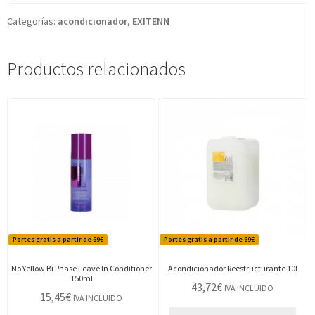
Categorías:
acondicionador
,
EXITENN
Productos relacionados
Portes gratis a partir de 69€
Portes gratis a partir de 69€
No Yellow Bi Phase Leave In Conditioner
Acondicionador Reestructurante 10l
150ml
43,72
€
IVA INCLUIDO
15,45
€
IVA INCLUIDO