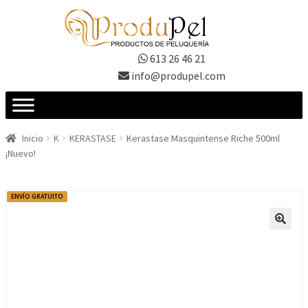
Ir
Ir
a
al
la
contenido
613 26 46 21
navegación
info@produpel.com
Inicio
K
KERASTASE
Kerastase Masquintense Riche 500ml
¡Nuevo!
ENVÍO GRATUITO