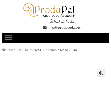
Ir
Ir
a
al
la
contenido
613 26 46 21
navegación
info@produpel.com
Inicio
K
KERASTASE
K Symbio Masq 200ml