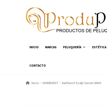
Ir
Ir
a
al
la
contenido
navegación
INICIO
MARCAS
PELUQUERÍA
ESTÉTICA
CONTACTO
Inicio
HAIRBURST
Hairburst Scalp Serum 60ml