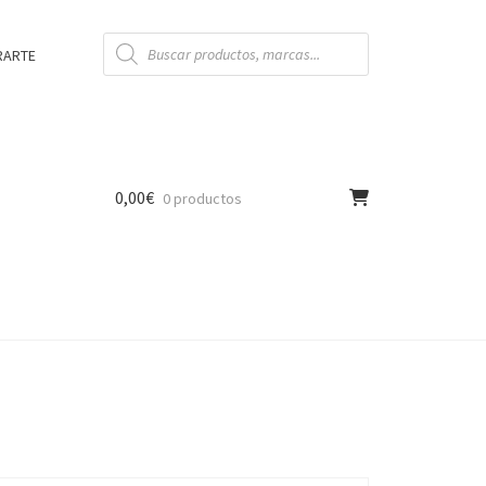
Búsqueda
de
RARTE
productos
0,00
€
0 productos