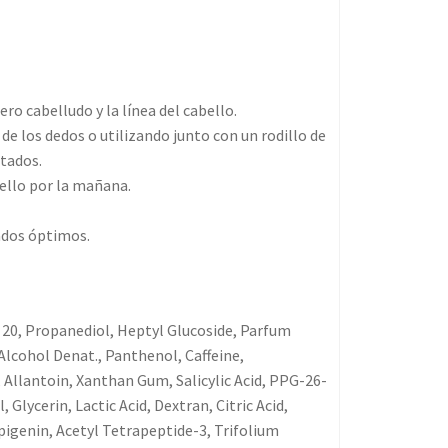
ero cabelludo y la línea del cabello.
e los dedos o utilizando junto con un rodillo de
ltados.
bello por la mañana.
tados óptimos.
 20, Propanediol, Heptyl Glucoside, Parfum
Alcohol Denat., Panthenol, Caffeine,
llantoin, Xanthan Gum, Salicylic Acid, PPG-26-
lycerin, Lactic Acid, Dextran, Citric Acid,
pigenin, Acetyl Tetrapeptide-3, Trifolium