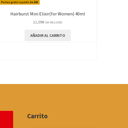
Portes gratis a partir de 69€
Hairburst Mini Elixir(for Women) 40ml
11,09
€
IVA INCLUIDO
AÑADIR AL CARRITO
Carrito