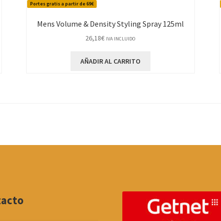
Portes gratis a partir de 69€
Mens Volume & Density Styling Spray 125ml
26,18
€
IVA INCLUIDO
AÑADIR AL CARRITO
tacto