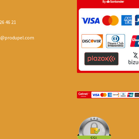
26 46 21
o@produpel.com