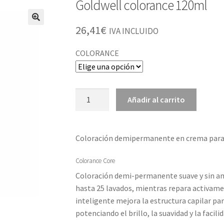
Goldwell colorance 120ml
26,41
€
IVA INCLUIDO
COLORANCE
Goldwell
Añadir al carrito
colorance
120ml
cantidad
Coloración demipermanente en crema para 
Colorance Core
Coloración demi-permanente suave y sin am
hasta 25 lavados, mientras repara activamen
inteligente mejora la estructura capilar pa
potenciando el brillo, la suavidad y la facil