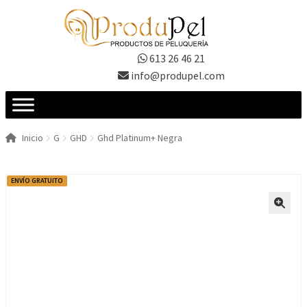
Ir
Ir
a
al
la
contenido
613 26 46 21
navegación
info@produpel.com
Inicio
G
GHD
Ghd Platinum+ Negra
ENVÍO GRATUITO