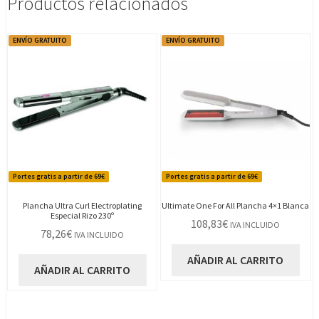
Productos relacionados
ENVÍO GRATUITO
ENVÍO GRATUITO
Portes gratis a partir de 69€
Portes gratis a partir de 69€
Plancha Ultra Curl Electroplating
Ultimate One For All Plancha 4×1 Blanca
Especial Rizo 230º
108,83
€
IVA INCLUIDO
78,26
€
IVA INCLUIDO
AÑADIR AL CARRITO
AÑADIR AL CARRITO