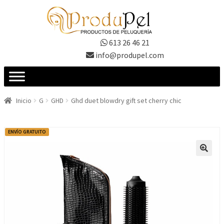
Ir
Ir
a
al
la
contenido
613 26 46 21
navegación
info@produpel.com
Inicio
G
GHD
Ghd duet blowdry gift set cherry chic
ENVÍO GRATUITO