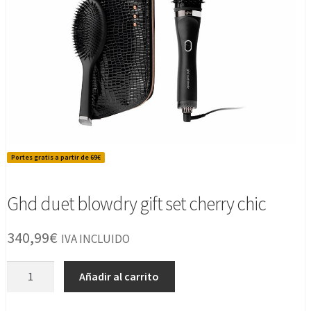
Portes gratis a partir de 69€
Ghd duet blowdry gift set cherry chic
340,99
€
IVA INCLUIDO
Ghd
Añadir al carrito
duet
blowdry