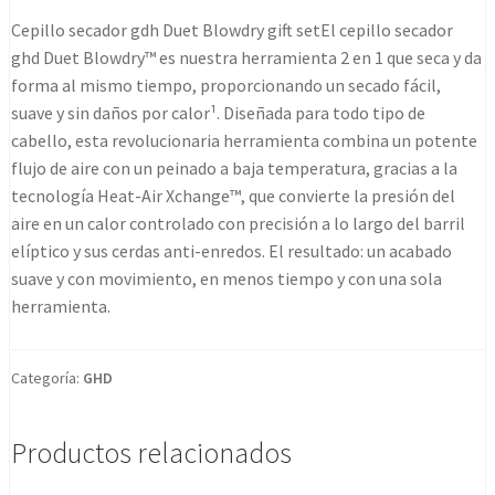
gift
Cepillo secador gdh Duet Blowdry gift setEl cepillo secador
set
ghd Duet Blowdry™ es nuestra herramienta 2 en 1 que seca y da
cherry
forma al mismo tiempo, proporcionando un secado fácil,
chic
suave y sin daños por calor¹. Diseñada para todo tipo de
cantidad
cabello, esta revolucionaria herramienta combina un potente
flujo de aire con un peinado a baja temperatura, gracias a la
tecnología Heat-Air Xchange™, que convierte la presión del
aire en un calor controlado con precisión a lo largo del barril
elíptico y sus cerdas anti-enredos. El resultado: un acabado
suave y con movimiento, en menos tiempo y con una sola
herramienta.
Categoría:
GHD
Productos relacionados