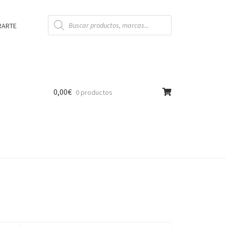
Búsqueda
de
RARTE
productos
0,00
€
0 productos