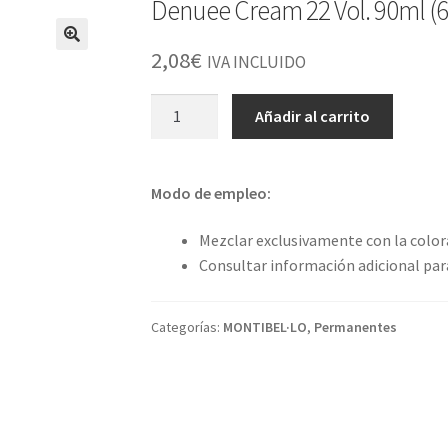
Denuee Cream 22 Vol. 90ml (
2,08
€
IVA INCLUIDO
Denuee
Añadir al carrito
Cream
22
Vol.
Modo de empleo:
90ml
(6,6%)
Mezclar exclusivamente con la colo
cantidad
Consultar información adicional para
Categorías:
MONTIBEL·LO
,
Permanentes