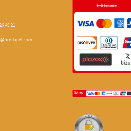
26 46 21
o@produpel.com