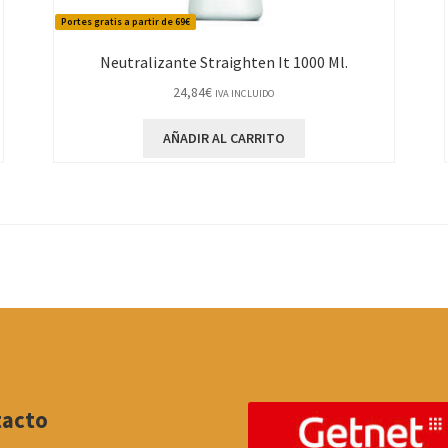
Portes gratis a partir de 69€
Neutralizante Straighten It 1000 Ml.
24,84
€
IVA INCLUIDO
AÑADIR AL CARRITO
tacto