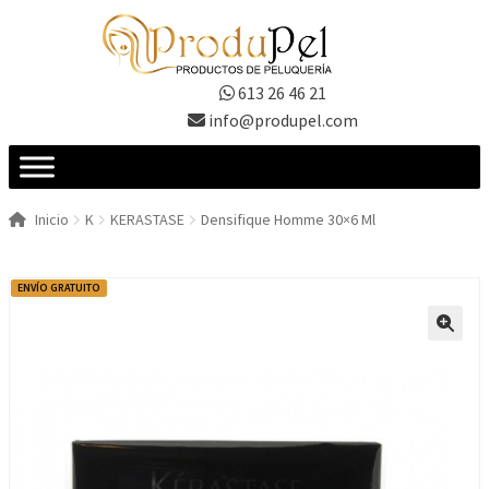
Ir
Ir
a
al
la
contenido
613 26 46 21
navegación
info@produpel.com
Inicio
K
KERASTASE
Densifique Homme 30×6 Ml
ENVÍO GRATUITO