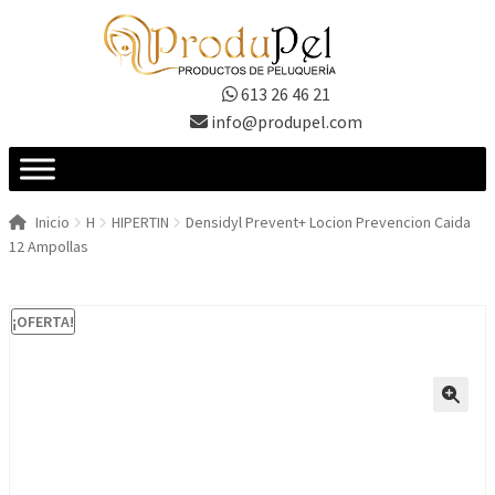
Ir
Ir
a
al
la
contenido
613 26 46 21
navegación
info@produpel.com
Inicio
H
HIPERTIN
Densidyl Prevent+ Locion Prevencion Caida
12 Ampollas
¡OFERTA!