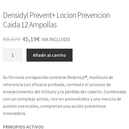
Densidyl Prevent+ Locion Prevencion
Caida 12 Ampollas
El
El
50,57
€
45,19
€
IVA INCLUIDO
precio
precio
Densidyl
Añadir al carrito
original
actual
Prevent+
Locion
era:
es:
Prevencion
Su fórmula enriquecida contiene Redensyl®, molécula de
50,57€.
45,19€.
Caida
referencia con eficacia probada, combate el proceso de
12
envejecimiento del folículo y la pérdida del cabello. Combinada
Ampollas
con un complejo activo, rico en aminoácidos y una mezcla de
cantidad
aceites esenciales, completan una acción preventiva
innovadora.
PRINCIPIOS ACTIVOS