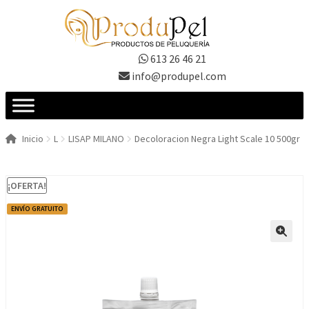
Ir
Ir
a
al
la
contenido
613 26 46 21
navegación
info@produpel.com
Inicio
L
LISAP MILANO
Decoloracion Negra Light Scale 10 500gr
¡OFERTA!
ENVÍO GRATUITO