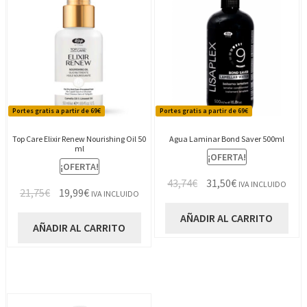
Portes gratis a partir de 69€
Portes gratis a partir de 69€
Top Care Elixir Renew Nourishing Oil 50
Agua Laminar Bond Saver 500ml
ml
¡OFERTA!
¡OFERTA!
El
El
43,74
€
31,50
€
IVA INCLUIDO
El
El
21,75
€
19,99
€
IVA INCLUIDO
precio
precio
precio
precio
original
actual
AÑADIR AL CARRITO
original
actual
AÑADIR AL CARRITO
era:
es:
era:
es:
43,74€.
31,50€.
21,75€.
19,99€.