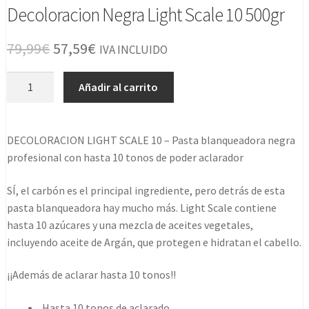
Decoloracion Negra Light Scale 10 500gr
El
El
79,99
€
57,59
€
IVA INCLUIDO
precio
precio
Decoloracion
Añadir al carrito
original
actual
Negra
Light
era:
es:
Scale
DECOLORACION LIGHT SCALE 10 – Pasta blanqueadora negra
79,99€.
57,59€.
10
profesional con hasta 10 tonos de poder aclarador
500gr
cantidad
SÍ, el carbón es el principal ingrediente, pero detrás de esta
pasta blanqueadora hay mucho más. Light Scale contiene
hasta 10 azúcares y una mezcla de aceites vegetales,
incluyendo aceite de Argán, que protegen e hidratan el cabello.
¡¡Además de aclarar hasta 10 tonos!!
Hasta 10 tonos de aclarado