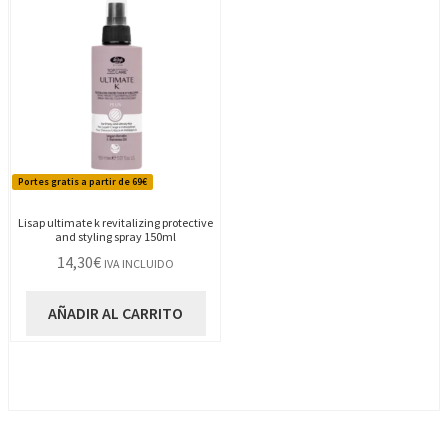
Portes gratis a partir de 69€
Lisap ultimate k revitalizing protective
and styling spray 150ml
14,30
€
IVA INCLUIDO
AÑADIR AL CARRITO