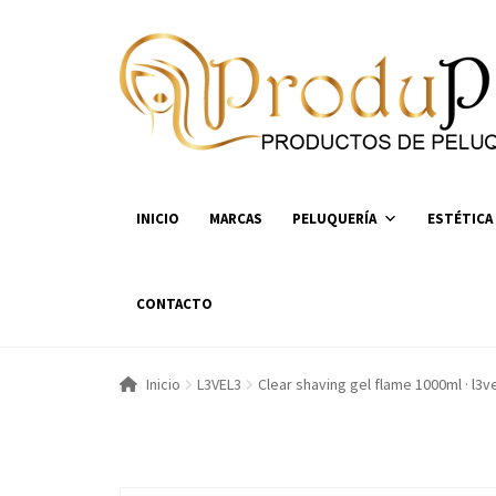
Ir
Ir
a
al
la
contenido
navegación
INICIO
MARCAS
PELUQUERÍA
ESTÉTICA
CONTACTO
Inicio
L3VEL3
Clear shaving gel flame 1000ml · l3v