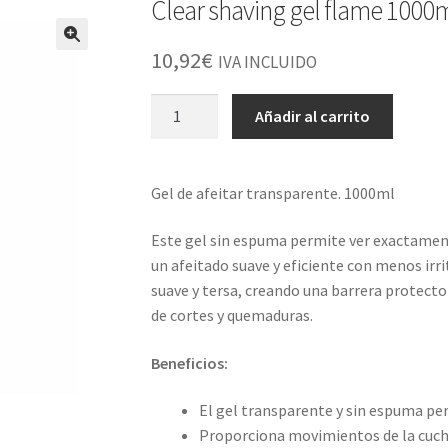
Clear shaving gel flame 1000ml
10,92
€
IVA INCLUIDO
Clear
Añadir al carrito
shaving
gel
flame
Gel de afeitar transparente. 1000ml
1000ml
·
Este gel sin espuma permite ver exactament
l3vel3
un afeitado suave y eficiente con menos irr
cantidad
suave y tersa, creando una barrera protectora
de cortes y quemaduras.
Beneficios:
El gel transparente y sin espuma perm
Proporciona movimientos de la cuchi