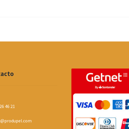
tacto
26 46 21
o@produpel.com