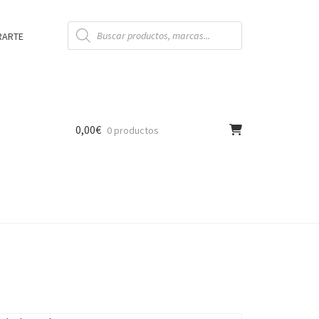
Búsqueda
de
RARTE
productos
0,00
€
0 productos