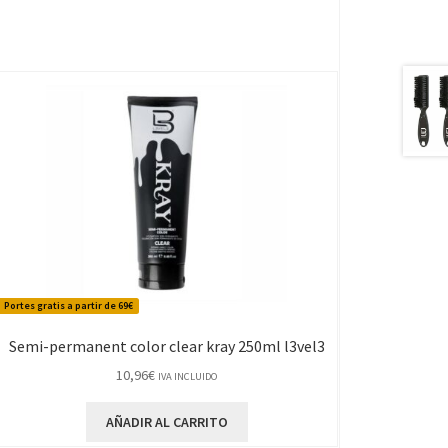
Portes gratis a partir de 69€
Semi-permanent color clear kray 250ml l3vel3
10,96
€
IVA INCLUIDO
AÑADIR AL CARRITO