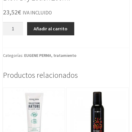
23,52
€
IVA INCLUIDO
Blow
Añadir al carrito
Dry
Lotion
200ml
cantidad
Categorías:
EUGENE PERMA
,
tratamiento
Productos relacionados