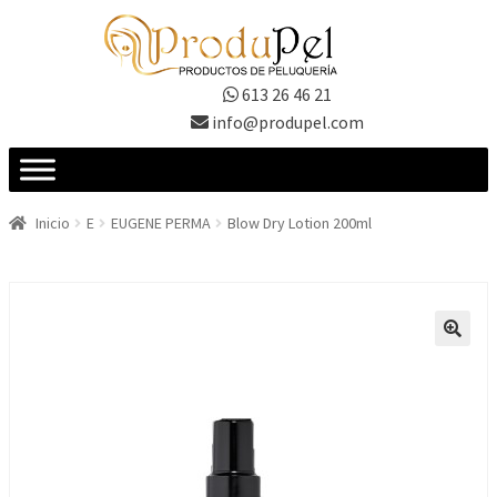
Ir
Ir
a
al
la
contenido
613 26 46 21
navegación
info@produpel.com
Inicio
E
EUGENE PERMA
Blow Dry Lotion 200ml