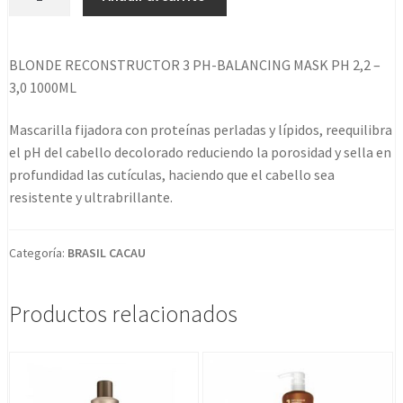
Reconstructor
3
Ph-
BLONDE RECONSTRUCTOR 3 PH-BALANCING MASK PH 2,2 –
balancing
3,0 1000ML
Mask
Ph
Mascarilla fijadora con proteínas perladas y lípidos, reequilibra
2,2
el pH del cabello decolorado reduciendo la porosidad y sella en
-
profundidad las cutículas, haciendo que el cabello sea
3,0
resistente y ultrabrillante.
1000ml
cantidad
Categoría:
BRASIL CACAU
Productos relacionados