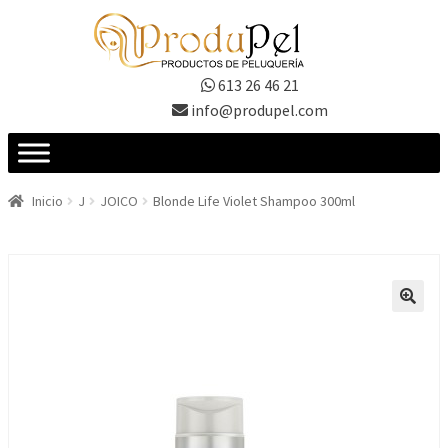
Ir
Ir
a
al
la
contenido
613 26 46 21
navegación
info@produpel.com
Inicio
J
JOICO
Blonde Life Violet Shampoo 300ml