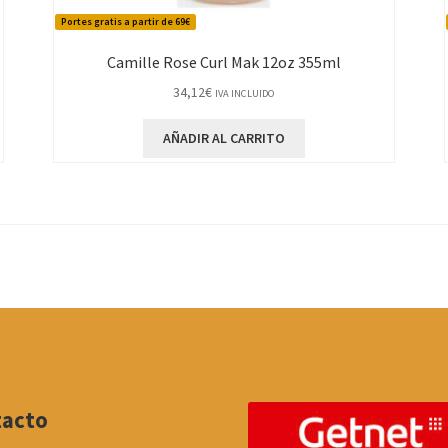
Portes gratis a partir de 69€
Camille Rose Curl Mak 12oz 355ml
34,12
€
IVA INCLUIDO
AÑADIR AL CARRITO
tacto