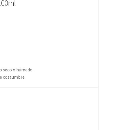
 100ml
lo seco o húmedo.
de costumbre.