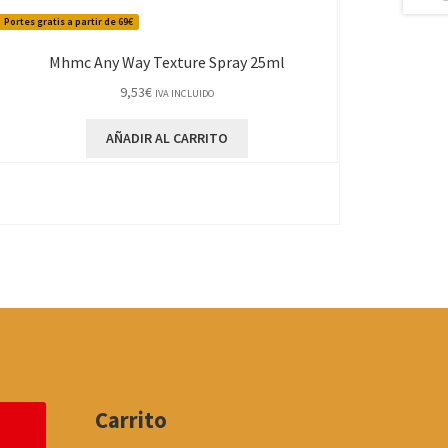
Portes gratis a partir de 69€
Mhmc Any Way Texture Spray 25ml
9,53
€
IVA INCLUIDO
AÑADIR AL CARRITO
Carrito