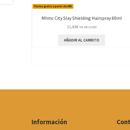
Portes gratis a partir de 69€
Mhmc City Slay Shielding Hairspray 60ml
11,63
€
IVA INCLUIDO
AÑADIR AL CARRITO
Información
Con