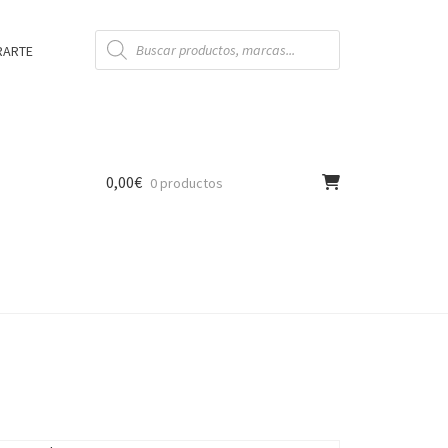
Búsqueda
de
RARTE
productos
0,00
€
0 productos