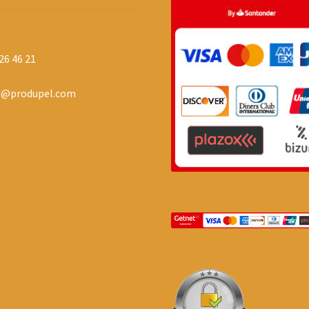
26 46 21
o@produpel.com