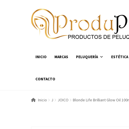
Ir
Ir
a
al
la
contenido
navegación
INICIO
MARCAS
PELUQUERÍA
ESTÉTICA
CONTACTO
Inicio
J
JOICO
Blonde Life Brilliant Glow Oil 100