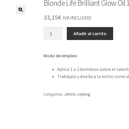
Blonde Life Brilliant Glow Oil
33,15
€
IVA INCLUIDO
Blonde
Añadir al carrito
Life
Brilliant
Glow
Modo de empleo:
Oil
100ml
Aplica 1 o 2 bombeos sobre el cabel
cantidad
Trabájalo y diseña a tu estilo como 
Categorías:
JOICO
,
styling