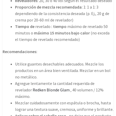
Reveladores:
20, 30 o 40 vol según el resultado deseado
Proporción de mezcla recomendada:
1: 1 a 1: 3
dependiendo de la consistencia deseada (p. Ej., 20 g de
crema por 20-60 ml de revelador)
Tiempo de
revelado
: tiempo
máximo de revelado 50
minutos o
máximo 15 minutos bajo calor
(no exceda
el tiempo de revelado recomendado)
Recomendaciones:
Utilice guantes desechables adecuados. Mezcle los
productos en un área bien ventilada. Mezclar en un bol
no metálico.
Agregue lentamente la cantidad requerida de
revelador
Redken Blonde Glam
, 40 volumen / 12%
máximo.
Mezclar cuidadosamente con espátula o brocha, hasta
lograr una textura suave, cremosa, uniforme y brillante.
Aplicar sobre el cabello seco
, no dejar que el producto