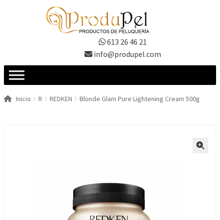
Ir
Ir
a
al
la
contenido
613 26 46 21
navegación
info@produpel.com
Inicio
R
REDKEN
Blonde Glam Pure Lightening Cream 500g