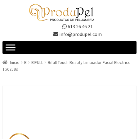
Ir
Ir
a
al
la
contenido
613 26 46 21
navegación
info@produpel.com
Inicio
B
BIFULL
Bifull Touch Beauty Limpiador Facial Electrico
Tb0759d