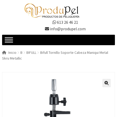
Ir
Ir
a
al
la
contenido
613 26 46 21
navegación
info@produpel.com
Inicio
B
BIFULL
Bifull Tornillo Soporte Cabeza Maniqui Metal
Skru Metallic