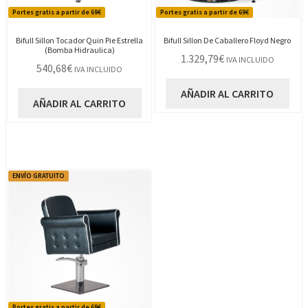
Portes gratis a partir de 69€
Portes gratis a partir de 69€
Bifull Sillon Tocador Quin Pie Estrella
Bifull Sillon De Caballero Floyd Negro
(Bomba Hidraulica)
1.329,79
€
IVA INCLUIDO
540,68
€
IVA INCLUIDO
AÑADIR AL CARRITO
AÑADIR AL CARRITO
ENVÍO GRATUITO
Portes gratis a partir de 69€