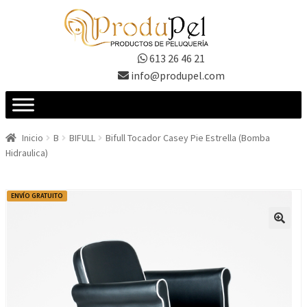
Ir
Ir
a
al
la
contenido
613 26 46 21
navegación
info@produpel.com
Inicio
B
BIFULL
Bifull Tocador Casey Pie Estrella (Bomba
Hidraulica)
ENVÍO GRATUITO