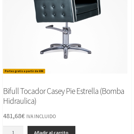
Portes gratis a partir de 69€
Bifull Tocador Casey Pie Estrella (Bomba
Hidraulica)
481,68
€
IVA INCLUIDO
Bifull
Añadir al carrito