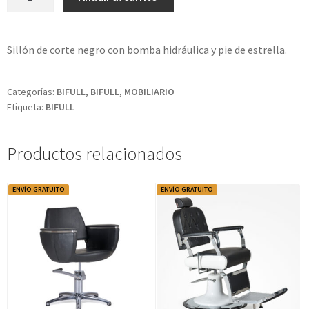
Tocador
Casey
Pie
Sillón de corte negro con bomba hidráulica y pie de estrella.
Estrella
(Bomba
Hidraulica)
Categorías:
BIFULL
,
BIFULL
,
MOBILIARIO
Etiqueta:
BIFULL
cantidad
Productos relacionados
ENVÍO GRATUITO
ENVÍO GRATUITO