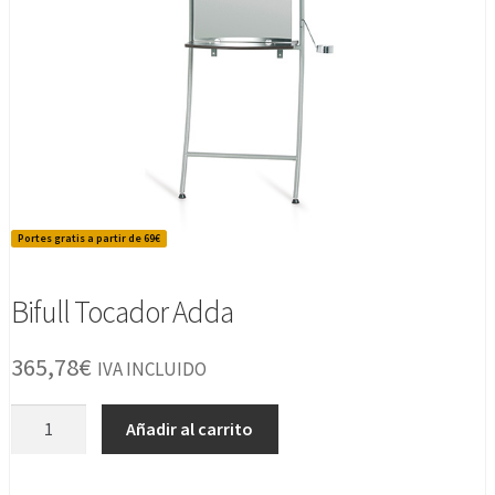
Portes gratis a partir de 69€
Bifull Tocador Adda
365,78
€
IVA INCLUIDO
Bifull
Añadir al carrito
Tocador
Adda