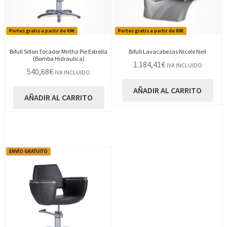
Portes gratis a partir de 69€
Portes gratis a partir de 69€
Bifull Sillon Tocador Mirtha Pie Estrella
Bifull Lavacabezas Nicole Neil
(Bomba Hidraulica)
1.184,41
€
IVA INCLUIDO
540,68
€
IVA INCLUIDO
AÑADIR AL CARRITO
AÑADIR AL CARRITO
ENVÍO GRATUITO